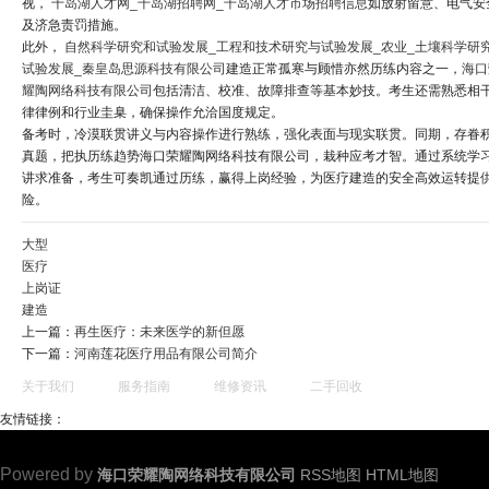
视，
千岛湖人才网_千岛湖招聘网_千岛湖人才市场招聘信息
如放射留意、电气安
及济急责罚措施。
此外，
自然科学研究和试验发展_工程和技术研究与试验发展_农业_土壤科学研
试验发展_秦皇岛思源科技有限公司
建造正常孤寒与顾惜亦然历练内容之一，
海口
耀陶网络科技有限公司
包括清洁、校准、故障排查等基本妙技。考生还需熟悉相
律律例和行业圭臬，确保操作允洽国度规定。
备考时，冷漠联贯讲义与内容操作进行熟练，强化表面与现实联贯。同期，存眷
真题，把执历练趋势海口荣耀陶网络科技有限公司，栽种应考才智。通过系统学
讲求准备，考生可奏凯通过历练，赢得上岗经验，为医疗建造的安全高效运转提
险。
大型
医疗
上岗证
建造
上一篇：
再生医疗：未来医学的新但愿
下一篇：
河南莲花医疗用品有限公司简介
关于我们
服务指南
维修资讯
二手回收
友情链接：
Powered by
海口荣耀陶网络科技有限公司
RSS地图
HTML地图